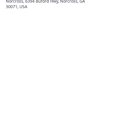
Norcross, 6394 Buford Hwy, Norcross, GA
30071, USA
QUIENES SOMOS
Iglesia El Tabernáculo de Atlanta
fue establecida hace 33 años para traer
bendición al estado de Georgia
y todo Estados Unidos.
CONTACTENOS
6394 BUFORD HWY
NORCROSS, GA 30071
Tel:
(770) 417- 5748
WWW.TABERNACULODEATLANTA.COM
EMAIL: