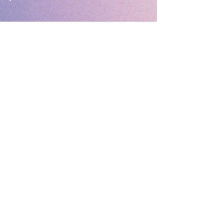
CONTACTENOS
6394 BUFORD HWY
NORCROSS, GA 30071
Tel:
(770) 417- 5748
WWW.TABERNACULODEATLANTA.COM
EMAIL:
TABERNACULOATL@GMAIL.COM
SUBSCRIBETE
Subscribete ahora