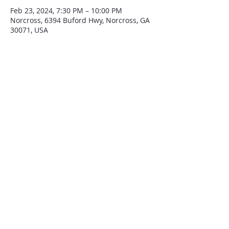
Feb 23, 2024, 7:30 PM – 10:00 PM
Norcross, 6394 Buford Hwy, Norcross, GA
30071, USA
QUIENES SOMOS
Iglesia El Tabernáculo de Atlanta
fue establecida hace 33 años para traer
bendición al estado de Georgia
y todo Estados Unidos.
CONTACTENOS
6394 BUFORD HWY
NORCROSS, GA 30071
Tel:
(770) 417- 5748
WWW.TABERNACULODEATLANTA.COM