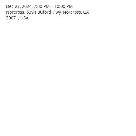
Dec 27, 2024, 7:00 PM – 10:00 PM
Norcross, 6394 Buford Hwy, Norcross, GA
30071, USA
QUIENES SOMOS
Iglesia El Tabernáculo de Atlanta
fue establecida hace 33 años para traer
bendición al estado de Georgia
y todo Estados Unidos.
CONTACTENOS
6394 BUFORD HWY
NORCROSS, GA 30071
Tel:
(770) 417- 5748
WWW.TABERNACULODEATLANTA.COM