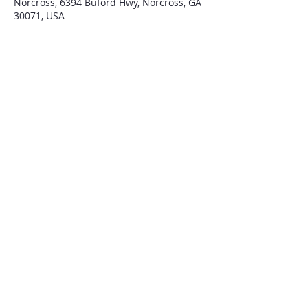
Norcross, 6394 Buford Hwy, Norcross, GA
30071, USA
QUIENES SOMOS
Iglesia El Tabernáculo de Atlanta
fue establecida hace 33 años para traer
bendición al estado de Georgia
y todo Estados Unidos.
CONTACTENOS
6394 BUFORD HWY
NORCROSS, GA 30071
Tel:
(770) 417- 5748
WWW.TABERNACULODEATLANTA.COM
EMAIL: