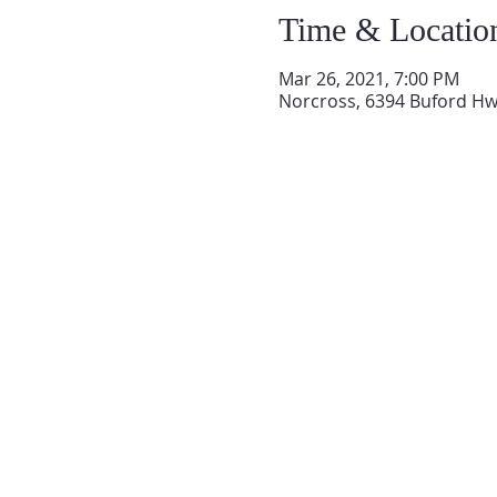
Time & Locatio
Mar 26, 2021, 7:00 PM
Norcross, 6394 Buford Hw
QUIENES SOMOS
Iglesia El Tabernáculo de Atlanta
fue establecida hace 33 años para traer
bendición al estado de Georgia
y todo Estados Unidos.