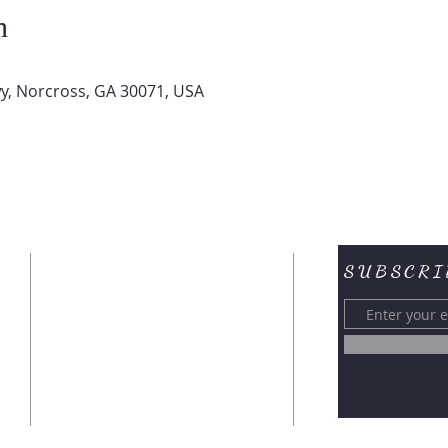
n
y, Norcross, GA 30071, USA
SUBSCRI
CONTACTENOS
6394 BUFORD HWY
NORCROSS, GA 30071
Tel: (770) 417- 5748
WWW.TABERNACULODEATLANTA.COM