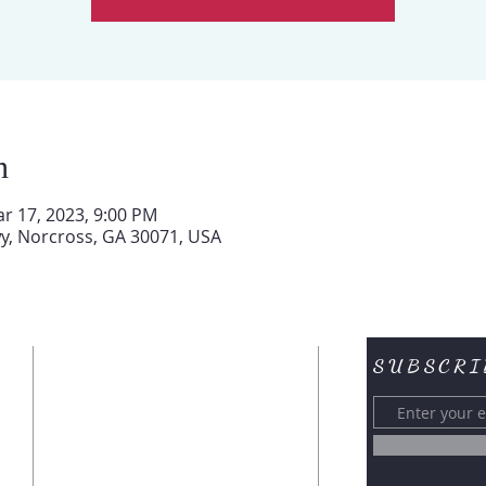
n
ar 17, 2023, 9:00 PM
y, Norcross, GA 30071, USA
SUBSCRI
CONTACTENOS
6394 BUFORD HWY
NORCROSS, GA 30071