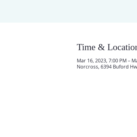
Time & Locatio
Mar 16, 2023, 7:00 PM – M
Norcross, 6394 Buford Hw
QUIENES SOMOS
Iglesia El Tabernáculo de Atlanta
fue establecida hace 33 años para traer