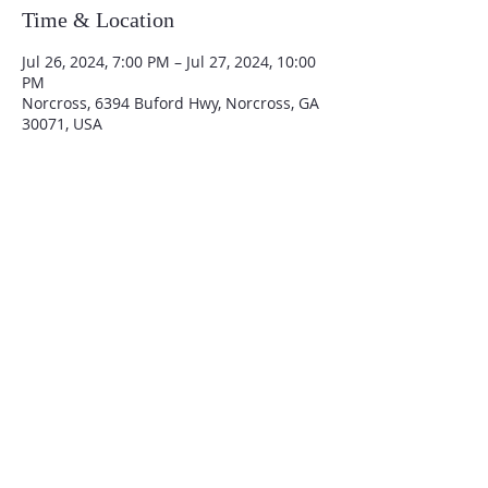
Time & Location
Jul 26, 2024, 7:00 PM – Jul 27, 2024, 10:00
PM
Norcross, 6394 Buford Hwy, Norcross, GA
30071, USA
QUIENES SOMOS
Iglesia El Tabernáculo de Atlanta
fue establecida hace 33 años para traer
bendición al estado de Georgia
y todo Estados Unidos.
CONTACTENOS
6394 BUFORD HWY
NORCROSS, GA 30071