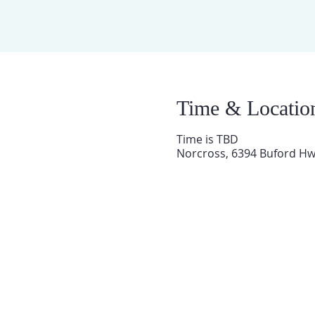
Time & Locatio
Time is TBD
Norcross, 6394 Buford Hw
QUIENES SOMOS
Iglesia El Tabernáculo de Atlanta
fue establecida hace 33 años para traer