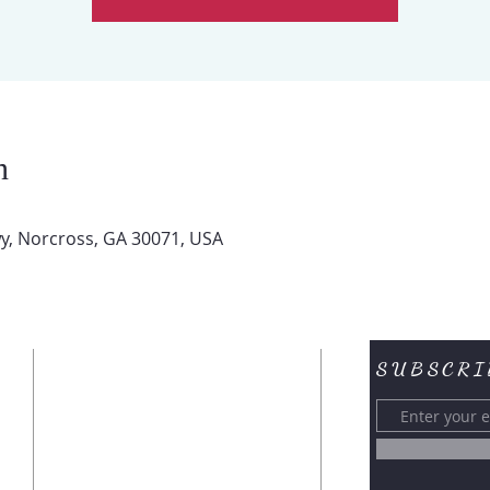
n
y, Norcross, GA 30071, USA
SUBSCRI
CONTACTENOS
6394 BUFORD HWY
NORCROSS, GA 30071